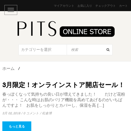
マイアカウント
お気に入り
チェックアウト
カート
ホーム
/
3月限定！オンラインストア開店セール！
春っぽくなって気持ちの良い日が増えてきました！ だけど花粉
が・・・ こんな時はお肌のバリア機能を高めてあげるのがいちば
んですよ！ お肌をしっかりとカバーし、保湿を高 […]
3月 02, 2018
/
0 コメント
/
松倉博
もっと見る