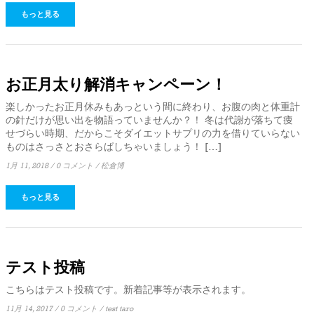
もっと見る
お正月太り解消キャンペーン！
楽しかったお正月休みもあっという間に終わり、お腹の肉と体重計
の針だけが思い出を物語っていませんか？！ 冬は代謝が落ちて痩
せづらい時期、だからこそダイエットサプリの力を借りていらない
ものはさっさとおさらばしちゃいましょう！ […]
1月 11, 2018
/
0 コメント
/
松倉博
もっと見る
テスト投稿
こちらはテスト投稿です。新着記事等が表示されます。
11月 14, 2017
/
0 コメント
/
test taro