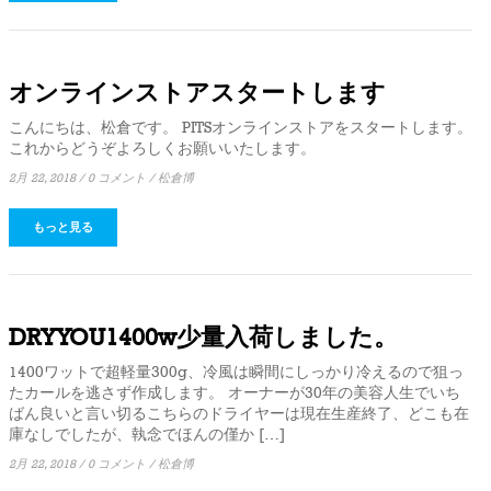
オンラインストアスタートします
こんにちは、松倉です。 PITSオンラインストアをスタートします。
これからどうぞよろしくお願いいたします。
2月 22, 2018
/
0 コメント
/
松倉博
もっと見る
DRYYOU1400w少量入荷しました。
1400ワットで超軽量300g、冷風は瞬間にしっかり冷えるので狙っ
たカールを逃さず作成します。 オーナーが30年の美容人生でいち
ばん良いと言い切るこちらのドライヤーは現在生産終了、どこも在
庫なしでしたが、執念でほんの僅か […]
2月 22, 2018
/
0 コメント
/
松倉博