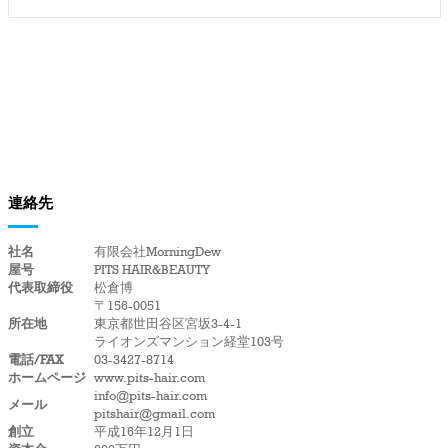
連絡先
社名
有限会社MorningDew
屋号
PITS HAIR&BEAUTY
代表取締役
松倉博
〒156-0051
所在地
東京都世田谷区宮坂3-4-1
ライオンズマンション経堂103号
電話/FAX
03-3427-8714
ホームページ
www.pits-hair.com
info@pits-hair.com
メール
pitshair@gmail.com
創立
平成16年12月1日