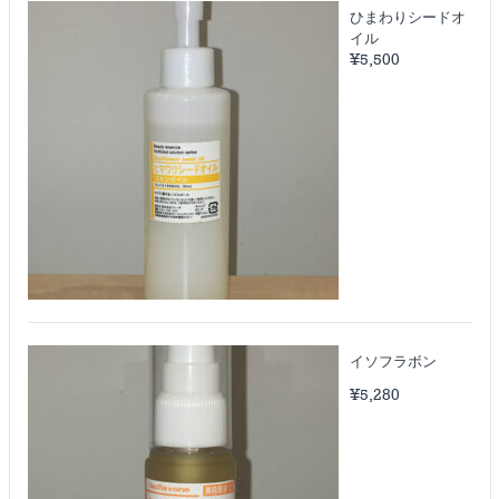
ひまわりシードオ
イル
¥
5,500
イソフラボン
¥
5,280