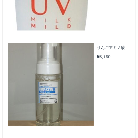
りんごアミノ酸
¥
6,160