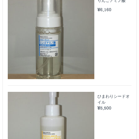
りんごアミノ酸
¥
6,160
ひまわりシードオ
イル
¥
5,500