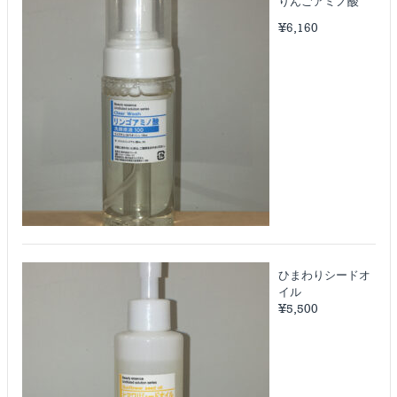
りんごアミノ酸
¥
6,160
ひまわりシードオ
イル
¥
5,500