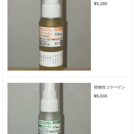
¥
5,280
植物性コラーゲン
¥
6,600