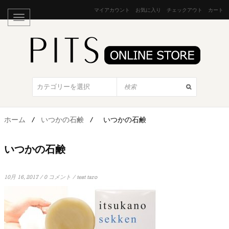
マイアカウント
お気に入り
チェックアウト
カート
ホーム
/
いつかの石鹸
/
いつかの石鹸
いつかの石鹸
10月 16, 2017
/
0 コメント
/
test taro