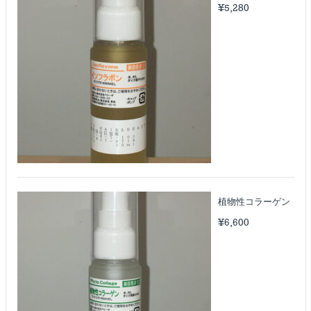
¥
5,280
植物性コラーゲン
¥
6,600