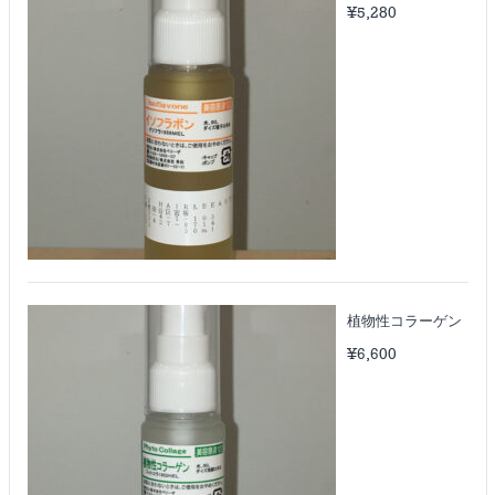
¥
5,280
植物性コラーゲン
¥
6,600