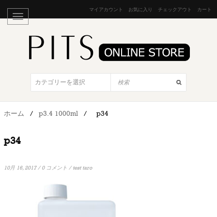
マイアカウント
お気に入り
チェックアウト
カート
ホーム
/
p3.4 1000ml
/
p34
p34
10月 16, 2017
/
0 コメント
/
test taro