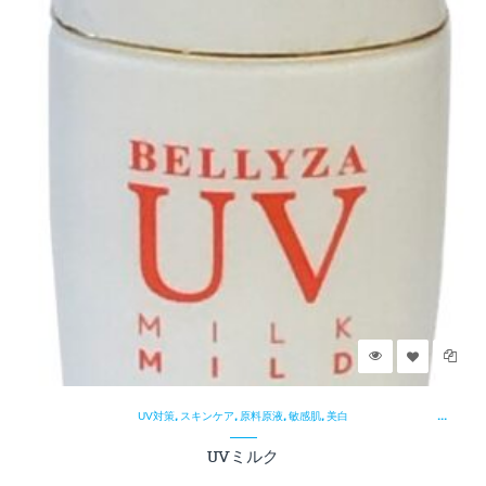
¥
,
,
,
,
UV対策
スキンケア
原料原液
敏感肌
美白
UVミルク