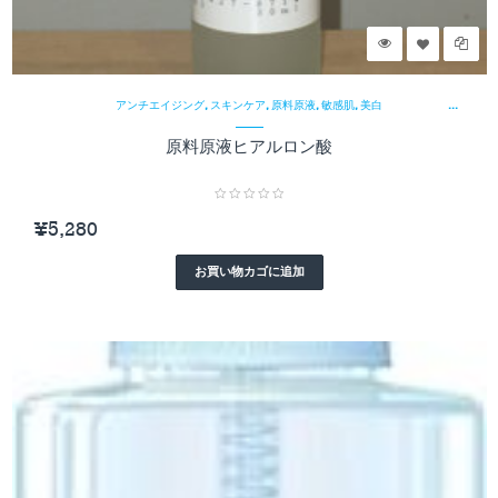
¥
,
,
,
,
アンチエイジング
スキンケア
原料原液
敏感肌
美白
原料原液ヒアルロン酸
¥
5,280
お買い物カゴに追加