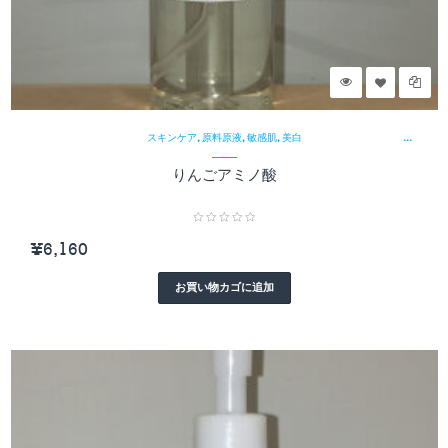
¥
,
,
,
スキンケア
原料原液
敏感肌
美白
りんごアミノ酸
¥
6,160
お買い物カゴに追加