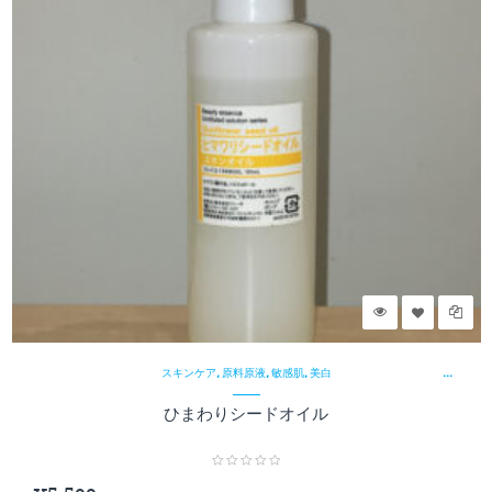
¥
,
,
,
スキンケア
原料原液
敏感肌
美白
ひまわりシードオイル