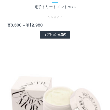
電子トリートメントM3.6
,
,
,
,
,
,
ヘアケア
商品一覧
敏感肌
育毛
電子トリートメント
頭皮（オイリー）
髪が
,
からむ
髪が広がる
¥
3,300
–
¥
12,980
オプションを選択