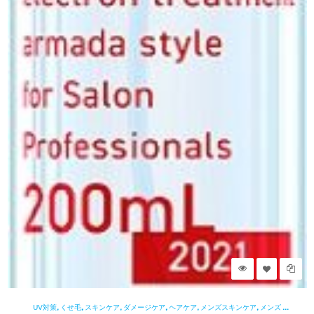
¥
¥
,
,
,
,
,
,
UV対策
くせ毛
スキンケア
ダメージケア
ヘアケア
メンズスキンケア
メンズ