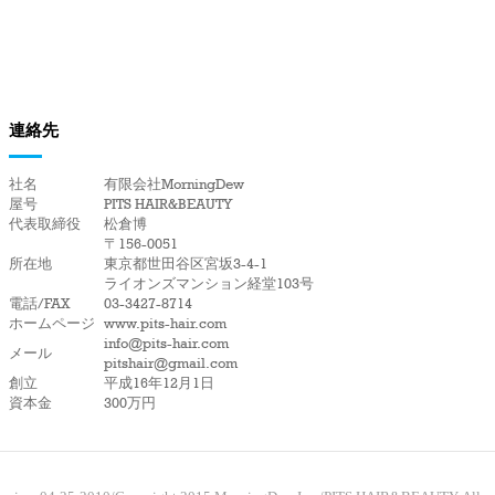
連絡先
社名
有限会社MorningDew
屋号
PITS HAIR&BEAUTY
代表取締役
松倉博
〒156-0051
所在地
東京都世田谷区宮坂3-4-1
ライオンズマンション経堂103号
電話/FAX
03-3427-8714
ホームページ
www.pits-hair.com
info@pits-hair.com
メール
pitshair@gmail.com
創立
平成16年12月1日
資本金
300万円