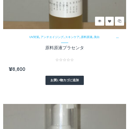
¥
,
,
,
,
UV対策
アンチエイジング
スキンケア
原料原液
美白
原料原液プラセンタ
¥
6,600
お買い物カゴに追加