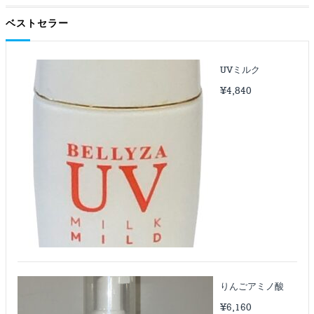
ベストセラー
UVミルク
¥
4,840
りんごアミノ酸
¥
6,160