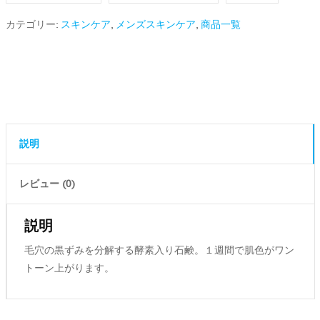
石
鹸
カテゴリー:
スキンケア
,
メンズスキンケア
,
商品一覧
個
説明
レビュー (0)
説明
毛穴の黒ずみを分解する酵素入り石鹸。１週間で肌色がワン
トーン上がります。