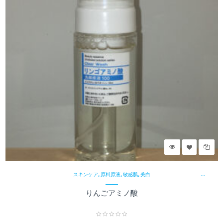
¥
,
,
,
スキンケア
原料原液
敏感肌
美白
りんごアミノ酸