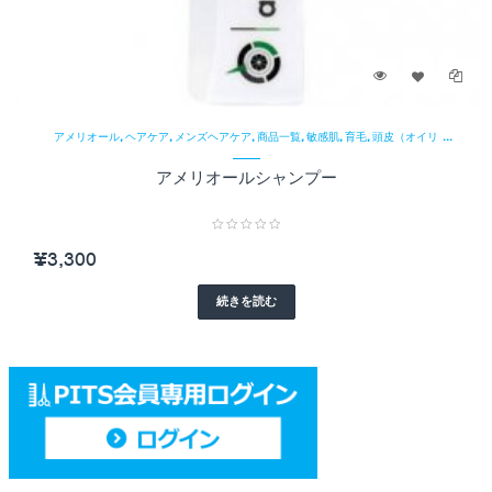
¥
,
,
,
,
,
,
アメリオール
ヘアケア
メンズヘアケア
商品一覧
敏感肌
育毛
頭皮（オイリ
アメリオールシャンプー
,
ー）
頭皮（乾燥）
¥
3,300
続きを読む